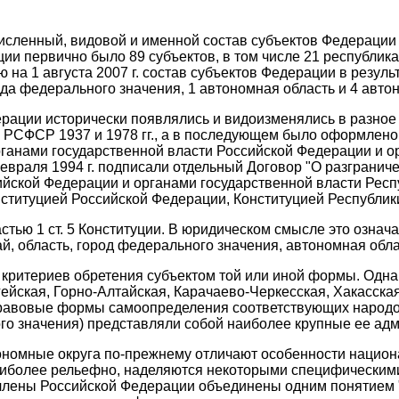
численный, видовой и именной состав субъектов Федерации
и первично было 89 субъектов, в том числе 21 республика, 
 на 1 августа 2007 г. состав субъектов Федерации в резуль
ода федерального значения, 1 автономная область и 4 автоно
рации исторически появлялись и видоизменялись в разное
и РСФСР 1937 и 1978 гг., а в последующем было оформлен
нами государственной власти Российской Федерации и орг
февраля 1994 г. подписали отдельный Договор "О разграни
ской Федерации и органами государственной власти Респуб
ституцией Российской Федерации, Конституцией Республики
тью 1 ст. 5 Конституции. В юридическом смысле это означа
й, область, город федерального значения, автономная обла
критериев обретения субъектом той или иной формы. Однак
ейская, Горно-Алтайская, Карачаево-Черкесская, Хакасская
равовые формы самоопределения соответствующих народов 
ого значения) представляли собой наиболее крупные ее а
ономные округа по-прежнему отличают особенности национа
ее рельефно, наделяются некоторыми специфическими правами 
члены Российской Федерации объединены одним понятием "