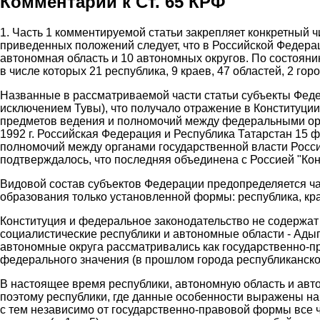
Комментарий к Ст. 65 КРФ
1. Часть 1 комментируемой статьи закрепляет конкретный 
приведенных положений следует, что в Российской Федераци
автономная область и 10 автономных округов. По состоянию
в числе которых 21 республика, 9 краев, 47 областей, 2 гор
Названные в рассматриваемой части статьи субъекты Феде
исключением Тувы), что получало отражение в Конституци
предметов ведения и полномочий между федеральными орга
1992 г. Российская Федерация и Республика Татарстан 15 
полномочий между органами государственной власти Россий
подтверждалось, что последняя объединена с Россией "Кон
Видовой состав субъектов Федерации предопределяется час
образования только установленной формы: республика, кра
Конституция и федеральное законодательство не содержат 
социалистические республики и автономные области - Адыг
автономные округа рассматривались как государственно-п
федерального значения (в прошлом города республиканск
В настоящее время республики, автономную область и авт
поэтому республики, где данные особенности выражены наибол
с тем независимо от государственно-правовой формы все 