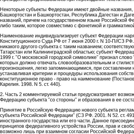
Некоторые субъекты Федерации имеют двойные названия, 
Башкортостан и Башкортостан, Республика Дагестан и Дагес
названий, причем на государственном языке Российской Фед
либо таким, которое совместимо с фонетикой и грамматикой
Наименование индивидуализирует субъект Федерации наря
Конституционного Суда РФ от 7 июня 2000 г. N 10-П//СЗ РФ.
никакого другого субъекта с таким названием; соответств
Татарстан или Калининградской областью; субъект Федера
1999 г. "О московской городской символике" признал слов
которых должно отвечать словообразовательным и стилист
произношения, легко запоминающимися, при составлении на
устанавливая критерии и процедуры использования собстве
конституционное право - право на наименование (Постанов
Карелия. 1998. N 5. ст. 440).
2. Часть 2 комментируемой статьи предусматривает возмо
Федерацию субъекта "со стороны" и образования в ее соста
Принятие в Российскую Федерацию нового субъекта регламе
субъекта Российской Федерации" (СЗ РФ. 2001. N 52. ст. 49
иностранного государства или его части. Данное присоед
принципов федеративного устройства России, прав и свобод
возможно лишь при взаимном согласии Российской Федера