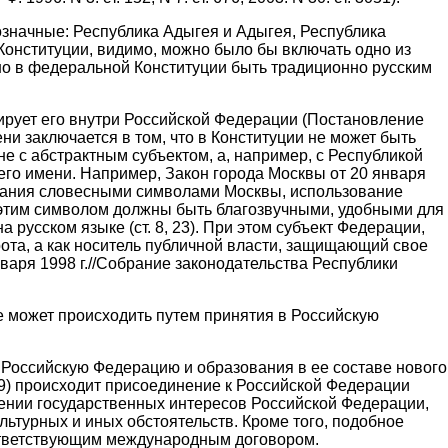
значные: Республика Адыгея и Адыгея, Республика
 Конституции, видимо, можно было бы включать одно из
лжно в федеральной Конституции быть традиционно русским
ирует его внутри Российской Федерации (Постановление
ени заключается в том, что в Конституции не может быть
е с абстрактным субъектом, а, например, с Республикой
его имени. Например, Закон города Москвы от 20 января
четания словесными символами Москвы, использование
 этим символом должны быть благозвучными, удобными для
усском языке (ст. 8, 23). При этом субъект Федерации,
рота, а как носитель публичной власти, защищающий свое
варя 1998 г.//Собрание законодательства Республики
е может происходить путем принятия в Российскую
в Российскую Федерацию и образования в ее составе нового
 6-9) происходит присоединение к Российской Федерации
дении государственных интересов Российской Федерации,
льтурных и иных обстоятельств. Кроме того, подобное
оответствующим международным договором.