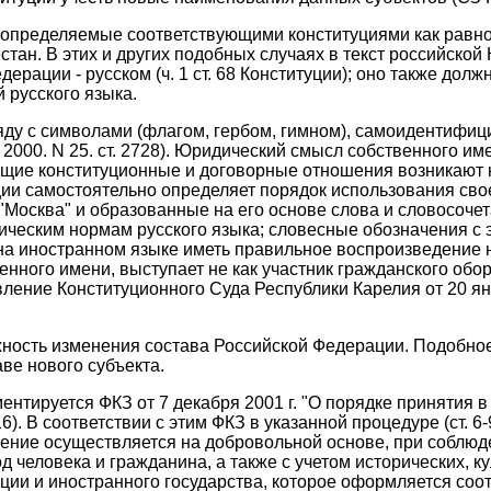
определяемые соответствующими конституциями как равно
тан. В этих и других подобных случаях в текст российской
ерации - русском (ч. 1 ст. 68 Конституции); оно также до
 русского языка.
ду с символами (флагом, гербом, гимном), самоидентифиц
 2000. N 25. ст. 2728). Юридический смысл собственного им
ующие конституционные и договорные отношения возникают н
ции самостоятельно определяет порядок использования сво
о "Москва" и образованные на его основе слова и словосо
ическим нормам русского языка; словесные обозначения с
 иностранном языке иметь правильное воспроизведение на р
нного имени, выступает не как участник гражданского обо
ление Конституционного Суда Республики Карелия от 20 ян
жность изменения состава Российской Федерации. Подобно
ве нового субъекта.
нтируется ФКЗ от 7 декабря 2001 г. "О порядке принятия 
16). В соответствии с этим ФКЗ в указанной процедуре (ст.
инение осуществляется на добровольной основе, при соблю
 человека и гражданина, а также с учетом исторических, ку
ции и иностранного государства, которое оформляется с