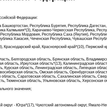
:
оссийской Федерации:
а Башкортостан, Республика Бурятия, Республика Дагестан,
ика Калмыкия*(3), Карачаево-Черкесская Республика, Респу
 Республика Мордовия, Республика Саха (Якутия), Республи
публика Хакасия, Чеченская Республика, Чувашская Республ
8), Краснодарский край, Красноярский край*(10), Пермский 
ласть, Белгородская область, Брянская область, Владимирск
 область, Иркутская область*(13), Калининградская область
ть, Курская область, Ленинградская область, Липецкая обла
восибирская область, Омская область, Оренбургская област
я область, Саратовская область, Сахалинская область, Све
сть, Тюменская область, Ульяновская область, Херсонская о
ального значения;
округ - Югра*(17), Чукотский автономный округ, Ямало-Не