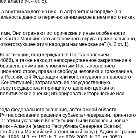
власти (ч. 4 ст. 5).
 а внутри каждого из них - в алфавитном порядке (на
ральность данного перечня: занимаемое в нем место никак
 ими. Они отражают исторические и иные особенности
аве Ханты-Мансийского автономного округа прямо записано,
тветствующее этим народам наименование" (ч. 2 ст. 1).
2 Конституции, подтверждается Постановлением
т. 4868), а также находит непосредственное закрепление в
то обращено внимание упомянутым Постановлением
ционного строя, права и свободы человека и гражданина,
ава Российской Федерации или конституционно-правового
 Конституцией; затрагивать ее государственную
теру государства и принципу отделения церкви от
политические оценки; игнорировать исторические или
рода федерального значения, автономной области,
нта РФ на основании решения субъекта Федерации, принятого
3 г.; этими указами в Конституцию были включены новые
тия - Алания (вместо Республика Северная Осетия),
есто Ханты-Мансийский автономный округ). Администрации
. N 3. ст. 152; N 7. ст. 676; 2003. N 30. ст. 3051).