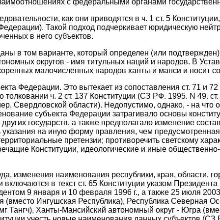
 взаимоотношениях с федеральными органами государственной 
овательности, как они приводятся в ч. 1 ст. 5 Конституции,
 Федерации). Такой подход подчеркивает юридическую нейт
ченных в него субъектов.
аны в том варианте, который определен (или подтвержден)
втономных округов - имя титульных наций и народов. В Уст
оренных малочисленных народов ханты и манси и носит соо
кта Федерации. Это вытекает из сопоставления ст. 71 и 7
о толковании ч. 2 ст. 137 Конституции (СЗ РФ. 1995. N 49. с
ер, Свердловской области). Недопустимо, однако, - на ч
енование субъекта Федерации затрагивало основы конститу
 других государств, а также предполагало изменение сост
ть указания на иную форму правления, чем предусмотренная
территориальные претензии; противоречить светскому харак
речащие Конституции, идеологические и иные общественно-
а, изменения наименования республики, края, области, го
уции включаются в текст ст. 65 Конституции указом Президе
ентом 9 января и 10 февраля 1996 г., а также 25 июля 200
 (вместо Ингушская Республика), Республика Северная Осе
мг Тангч), Ханты-Мансийский автономный округ - Югра (вм
ии учесть новые наименования данных субъектов (СЗ РФ. 1996