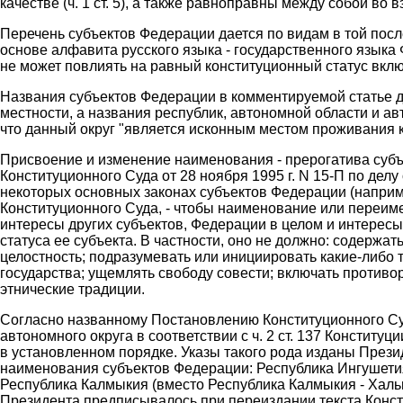
качестве (ч. 1 ст. 5), а также равноправны между собой во
Перечень субъектов Федерации дается по видам в той послед
основе алфавита русского языка - государственного языка
не может повлиять на равный конституционный статус вклю
Названия субъектов Федерации в комментируемой статье д
местности, а названия республик, автономной области и а
что данный округ "является исконным местом проживания к
Присвоение и изменение наименования - прерогатива субъе
Конституционного Суда от 28 ноября 1995 г. N 15-П по делу 
некоторых основных законах субъектов Федерации (наприм
Конституционного Суда, - чтобы наименование или переим
интересы других субъектов, Федерации в целом и интересы
статуса ее субъекта. В частности, оно не должно: содержа
целостность; подразумевать или инициировать какие-либо 
государства; ущемлять свободу совести; включать противо
этнические традиции.
Согласно названному Постановлению Конституционного Суд
автономного округа в соответствии с ч. 2 ст. 137 Констит
в установленном порядке. Указы такого рода изданы Презид
наименования субъектов Федерации: Республика Ингушетия
Республика Калмыкия (вместо Республика Калмыкия - Халь
Президента предписывалось при переиздании текста Конституц