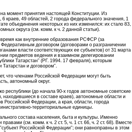
 на момент принятия настоящей Конституции. Из
6 краев, 49 областей, 2 города федерального значения, 1
тате объединения некоторых из них изменился: их стало 83,
мных округа (см. комм. к ч. 2 данной статьи).
 время как внутренние образования РСФСР (за
о Федеративным договором (договорами о разграничении
анами власти соответствующих ее субъектов) от 31 марта
чении предметов ведения и взаимном делегировании
лики Татарстан" (РГ. 1994. 17 февраля), которым
 Татарстан и договором".
ет, что членами Российской Федерации могут быть
сть, автономный округ.
о республики (до начала 90-х годов автономные советские
, находившиеся в составе краев), автономные области и
Российской Федерации, а края, области, города
дминистративно-территориальные единицы.
льного состава населения, быта и культуры. Именно
(см. комм. к ч. 2 ст. 5, ч. 1 ст. 66, ч. 2 ст. 68). Вместе
субъект Российской Федерации"; они равноправны в этом