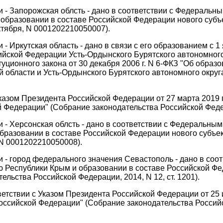
- Запорожская облсть - дано в соответствии с Федеральным
образовании в составе Российской Федерации нового субъ
ктября, N 0001202210050007).
- Иркутская область - дано в связи с его образованием с 1
сийской Федерации Усть-Ордынского Бурятского автономного
ционного закона от 30 декабря 2006 г. N 6-ФКЗ "Об образ
 области и Усть-Ордынского Бурятского автономного округ
Указом Президента Российской Федерации от 27 марта 2019 
Федерации" (Собрание законодательства Российской Федерац
- Херсонская облсть - дано в соответствии с Федеральным 
бразовании в составе Российской Федерации нового субъек
 N 0001202210050008).
 - город федерального значения Севастополь - дано в соо
ю Республики Крым и образовании в составе Российской Фе
льства Российской Федерации, 2014, N 12, ст. 1201).
ветствии с Указом Президента Российской Федерации от 25 
ссийской Федерации" (Собрание законодательства Российско