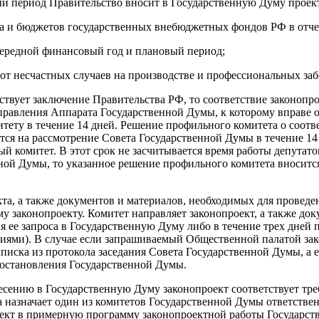
й период Правительство вносит в Государственную Думу проек
та и бюджетов государственных внебюджетных фондов РФ в отч
ередной финансовый год и плановый период;
е от несчастных случаев на производстве и профессиональных з
ствует заключение Правительства РФ, то соответствие законопр
равления Аппарата Государственной Думы, к которому вправе о
тету в течение 14 дней. Решение профильного комитета о соотв
тся на рассмотрение Совета Государственной Думы в течение 14
й комитет. В этот срок не засчитывается время работы депутато
ной Думы, то указанное решение профильного комитета вносится
та, а также документов и материалов, необходимых для проведе
 законопроекту. Комитет направляет законопроект, а также док
я ее запроса в Государственную Думу либо в течение трех дней 
сиями). В случае если запрашиваемый Общественной палатой за
иска из протокола заседания Совета Государственной Думы, а е
остановления Государственной Думы.
сению в Государственную Думу законопроект соответствует тре
назначает один из комитетов Государственной Думы ответствен
оект в примерную программу законопроектной работы Государс