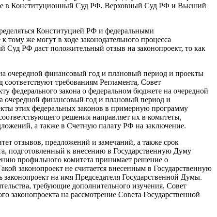
акже в Конституционный Суд РФ, Верховный Суд РФ и Высший
определяться Конституцией РФ и федеральными
к тому же могут в ходе законодательного процесса
й Суд РФ даст положительный отзыв на законопроект, то как
 на очередной финансовый год и плановый период и проекты
 соответствуют требованиям Регламента, Совет
ту федерального закона о федеральном бюджете на очередной
а очередной финансовый год и плановый период и
екты этих федеральных законов в примерную программу
соответствующего решения направляет их в комитеты,
дложений, а также в Счетную палату РФ на заключение.
ет отзывов, предложений и замечаний, а также срок
та, подготовленный к внесению в Государственную Думу
жению профильного комитета принимает решение о
Такой законопроект не считается внесенным в Государственную
ь законопроект на имя Председателя Государственной Думы.
тельства, требующие дополнительного изучения, Совет
го законопроекта на рассмотрение Совета Государственной