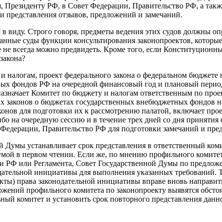
ия, Президенту РФ, в Совет Федерации, Правительство РФ, а т
и представления отзывов, предложений и замечаний.
я в виду. Строго говоря, предметы ведения этих судов должны 
анные суды функции консультирования законопроектов, которые 
 не всегда можно предвидеть. Кроме того, если Конституционны
закона?
и налогам, проект федерального закона о федеральном бюджете
ых фондов РФ на очередной финансовый год и плановый период
значает Комитет по бюджету и налогам ответственным по проек
х законов о бюджетах государственных внебюджетных фондов н
онов для подготовки их к рассмотрению палатой, включает про
о на очередную сессию и в течение трех дней со дня принятия 
 Федерации, Правительство РФ для подготовки замечаний и пре
Думы устанавливает срок представления в ответственный комит
умой в первом чтении. Если же, по мнению профильного комите
ции РФ или Регламента, Совет Государственной Думы по предло
одательной инициативы для выполнения указанных требований. 
кты) права законодательной инициативы вправе вновь направит
жений профильного комитета по законопроекту выявятся обстоя
ный комитет и установить срок повторного представления данно