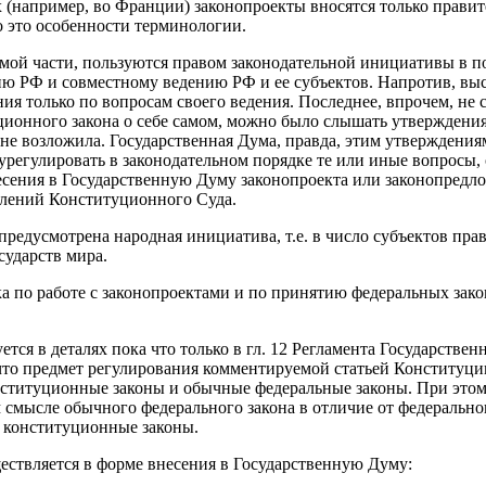
 (например, во Франции) законопроекты вносятся только правит
 это особенности терминологии.
й части, пользуются правом законодательной инициативы в пол
ию РФ и совместному ведению РФ и ее субъектов. Напротив, вы
 только по вопросам своего ведения. Последнее, впрочем, не со
нного закона о себе самом, можно было слышать утверждения о 
не возложила. Государственная Дума, правда, этим утверждения
егулировать в законодательном порядке те или иные вопросы, о
есения в Государственную Думу законопроекта или законопредло
влений Конституционного Суда.
предусмотрена народная инициатива, т.е. в число субъектов пр
сударств мира.
зка по работе с законопроектами и по принятию федеральных за
ся в деталях пока что только в гл. 12 Регламента Государствен
иду, что предмет регулирования комментируемой статьей Констит
онституционные законы и обычные федеральные законы. При этом
м смысле обычного федерального закона в отличие от федерально
 конституционные законы.
ествляется в форме внесения в Государственную Думу: