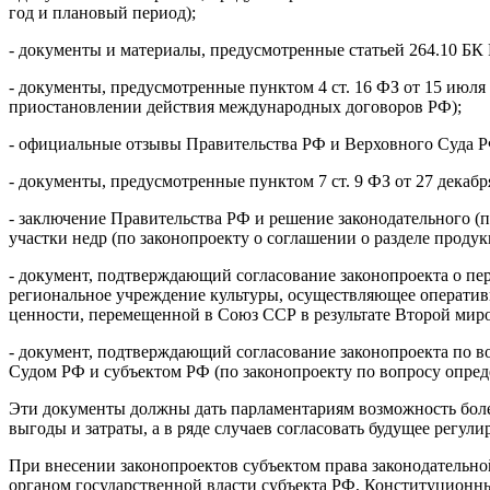
год и плановый период);
- документы и материалы, предусмотренные статьей 264.10 БК 
- документы, предусмотренные пунктом 4 ст. 16 ФЗ от 15 июл
приостановлении действия международных договоров РФ);
- официальные отзывы Правительства РФ и Верховного Суда Р
- документы, предусмотренные пунктом 7 ст. 9 ФЗ от 27 декабр
- заключение Правительства РФ и решение законодательного (
участки недр (по законопроекту о соглашении о разделе проду
- документ, подтверждающий согласование законопроекта о пе
региональное учреждение культуры, осуществляющее оперативн
ценности, перемещенной в Союз ССР в результате Второй мир
- документ, подтверждающий согласование законопроекта по в
Судом РФ и субъектом РФ (по законопроекту по вопросу опред
Эти документы должны дать парламентариям возможность более
выгоды и затраты, а в ряде случаев согласовать будущее регул
При внесении законопроектов субъектом права законодательн
органом государственной власти субъекта РФ, Конституцио