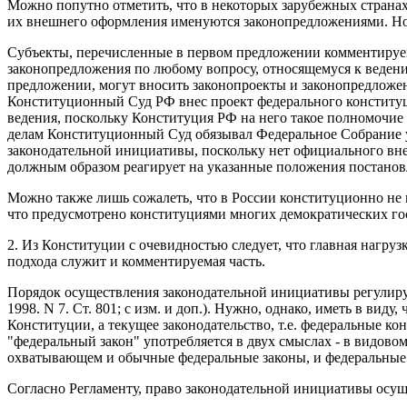
Можно попутно отметить, что в некоторых зарубежных странах
их внешнего оформления именуются законопредложениями. Но
Субъекты, перечисленные в первом предложении комментируемо
законопредложения по любому вопросу, относящемуся к веден
предложении, могут вносить законопроекты и законопредложения
Конституционный Суд РФ внес проект федерального конституцио
ведения, поскольку Конституция РФ на него такое полномочие 
делам Конституционный Суд обязывал Федеральное Собрание ур
законодательной инициативы, поскольку нет официального вн
должным образом реагирует на указанные положения постано
Можно также лишь сожалеть, что в России конституционно не 
что предусмотрено конституциями многих демократических го
2. Из Конституции с очевидностью следует, что главная нагру
подхода служит и комментируемая часть.
Порядок осуществления законодательной инициативы регулирует
1998. N 7. Ст. 801; с изм. и доп.). Нужно, однако, иметь в в
Конституции, а текущее законодательство, т.е. федеральные к
"федеральный закон" употребляется в двух смыслах - в видово
охватывающем и обычные федеральные законы, и федеральные
Согласно Регламенту, право законодательной инициативы осущ