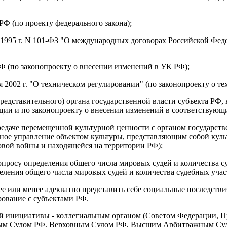
РФ (по проекту федерального закона);
я 1995 г. N 101-ФЗ "О международных договорах Российской Фед
Ф (по законопроекту о внесении изменений в УК РФ);
я 2002 г. "О техническом регулировании" (по законопроекту о те
представительного) органа государственной власти субъекта РФ
кции и по законопроекту о внесении изменений в соответствующ
редаче перемещенной культурной ценности с органом государстве
ое управление объектом культуры, представляющим собой культ
овой войны и находящейся на территории РФ);
опросу определения общего числа мировых судей и количества с
еления общего числа мировых судей и количества судебных учас
 или менее адекватно представить себе социальные последстви
ирование с субъектами РФ.
ой инициативы - коллегиальным органом (Советом Федерации, П
нным Судом РФ, Верховным Судом РФ, Высшим Арбитражным Суд