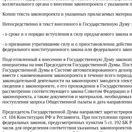
коллегиального органа о внесении законопроекта с указанием 
Копии текста законопроекта и указанных прилагаемых матери
Непосредственно в текст внесенного в Государственную Думу
- о сроке и о порядке вступления в силу предлагаемого закона
- о признании утратившими силу и о приостановлении действи
федерального конституционного закона или федерального зако
Подготовленный к внесению в Государственную Думу законопро
инициативы на имя Председателя Государственной Думы. Пос
Государственной Думы в Системе автоматизированного делопр
вместе с наименованием законопроекта в течение всего перио
законодательной деятельности на законопроект заводится элек
сведения о законопроекте, о его прохождении в Государственн
рассмотрении соответствующего закона Советом Федерации и 
законопроекта, а также документов и материалов, необходимых
поступления запроса Общественной палаты и дата направлени
Председатель Государственной Думы направляет зарегистриров
ст. 104 Конституции РФ и Регламента. При поступлении проек
федеральных законов, предусмотренных пунктом 5 ст. 192 БК 
часов для определения соответствия указанных законопроектов