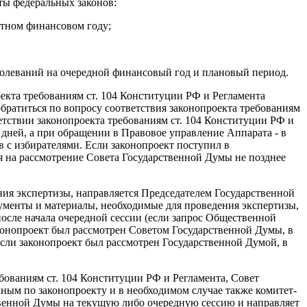
ты федеральных законов:
етном финансовом году;
аболеваний на очередной финансовый год и плановый период.
оекта требованиям ст. 104 Конституции РФ и Регламента
братиться по вопросу соответствия законопроекта требованиям
етствии законопроекта требованиям ст. 104 Конституции РФ и
 дней, а при обращении в Правовое управление Аппарата - в
в с избирателями. Если законопроект поступил в
 на рассмотрение Совета Государственной Думы не позднее
ния экспертизы, направляется Председателем Государственной
ументы и материалы, необходимые для проведения экспертизы,
после начала очередной сессии (если запрос Общественной
конопроект был рассмотрен Советом Государственной Думы, в
сли законопроект был рассмотрен Государственной Думой, в
бованиям ст. 104 Конституции РФ и Регламента, Совет
ным по законопроекту и в необходимом случае также комитет-
твенной Думы на текущую либо очередную сессию и направляет