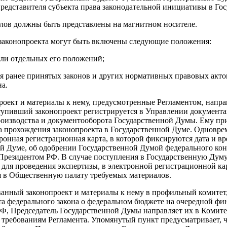
представителя субъекта права законодательной инициативы в Го
алов должны быть представлены на магнитном носителе.
 законопроекта могут быть включены следующие положения:
 или отдельных его положений;
я ранее принятых законов и других нормативных правовых акто
на.
ект и материалы к нему, предусмотренные Регламентом, направ
тупивший законопроект регистрируется в Управлении документ
оизводства и документооборота Государственной Думы. Ему при
да прохождения законопроекта в Государственной Думе. Одновр
тронная регистрационная карта, в которой фиксируются дата и в
ой Думе, об одобрении Государственной Думой федерального кон
Президентом РФ. В случае поступления в Государственную Думу
 для проведения экспертизы, в электронной регистрационной ка
я в Общественную палату требуемых материалов.
анный законопроект и материалы к нему в профильный комитет,
та федерального закона о федеральном бюджете на очередной фи
РФ, Председатель Государственной Думы направляет их в Комите
 требованиям Регламента. Упомянутый пункт предусматривает, ч