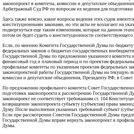
законопроект в комитеты, комиссии и депутатские объединен
Арбитражный Суд РФ по вопросам их ведения для подготовки 
Здесь также неясно, какие вопросы ведения этих судов имеютс
конституционными законами, но эти акты не возлагают на указ
подвергнуться еще таким изменениям, которые на данном этапе
потом он будет судить о конституционности соответствующего 
Если, по мнению Комитета Государственной Думы по бюджету 
федеральных законов о бюджетах государственных внебюджетн
Государственной Думы по предложению указанного комитета на
финансовый год и плановый период и по проектам федеральны
профильные комитеты по указанным проектам федеральных зак
законопроектной работы Государственной Думы на текущую либ
комиссии и депутатские объединения, Президенту РФ, в Совет
По предложению профильного комитета Совет Государственной 
подготовки законопроекта к рассмотрению Государственной Д
законопроект не соответствует требованиям ст. 104 Конститу
возвращении законопроекта субъекту (субъектам) права закон
Думу. После выполнения указанных требований субъект (субъе
Если при рассмотрении Советом Государственной Думы предло
Государственной Думы вправе вернуть законопроект в профиль
Думы.