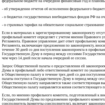
федеральном бюджете на очередной финансовый год и плановы
- об утверждении отчетов об исполнении федерального бюдже
- о бюджетах государственных внебюджетных фондов РФ на оч
- о страховых тарифах на обязательное социальное страховани
Если в материалах к зарегистрированному законопроекту отсут
профильный комитет определяет с учетом мнения Правового уп
Регламента. Правовое управление дает ответ профильному коми
Регламента, включающее предложения по законопроекту, вноси
течение 30 дней со дня поступления законопроекта в профильны
Государственную Думу в период между сессиями Государствен
чем через 14 дней после начала очередной ее сессии.
Запрос Общественной палаты о предоставлении ей законопроек
Думы в профильный либо ответственный комитет по указанному
в Общественную палату в течение трех дней со дня поступлени
палаты поступил в Государственную Думу в период между сес
Общественную палату направляется также соответствующая вып
Общественную палату направляется копия соответствующего п
Если, по мнению профильного комитета, подготовленный к вне
Государственной Думы по предложению профильного комитета 
соисполнитель (комитеты-соисполнители), включает законопр