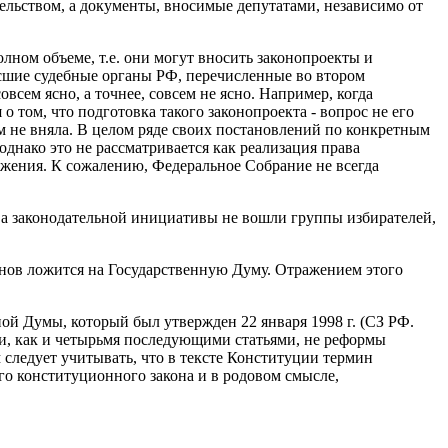
ельством, а документы, вносимые депутатами, независимо от
ном объеме, т.е. они могут вносить законопроекты и
сшие судебные органы РФ, перечисленные во втором
всем ясно, а точнее, совсем не ясно. Например, когда
том, что подготовка такого законопроекта - вопрос не его
м не вняла. В целом ряде своих постановлений по конкретным
днако это не рассматривается как реализация права
жения. К сожалению, Федеральное Собрание не всегда
ава законодательной инициативы не вошли группы избирателей,
конов ложится на Государственную Думу. Отражением этого
ной Думы, который был утвержден 22 января 1998 г. (СЗ РФ.
уции, как и четырьмя последующими статьями, не реформы
 следует учитывать, что в тексте Конституции термин
го конституционного закона и в родовом смысле,