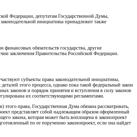
ской Федерации, депутатам Государственной Думы,
о законодательной инициативы принадлежит также
и финансовых обязательств государства, другие
ичии заключения Правительства Российской Федерации.
участвуют субъекты права законодательной инициативы,
еталей этого процесса, однако пока такой федеральный закон
ных законов и порядок принятия и вступления в силу законов
урегулирована их соответствующими регламентами.
) этого права, Государственная Дума обязана рассматривать,
опроект представляет собой надлежащим образом оформленный
ущего закона, которая может быть воплощена в законопроект
одготовленный по ее поручению законопроект, если она найдет