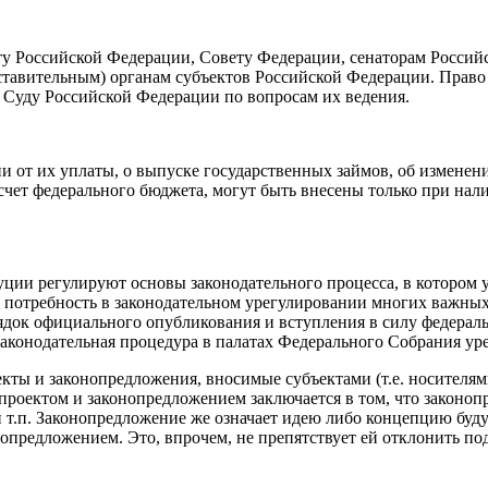
у Российской Федерации, Совету Федерации, сенаторам Россий
ставительным) органам субъектов Российской Федерации. Прав
Суду Российской Федерации по вопросам их ведения.
и от их уплаты, о выпуске государственных займов, об изменени
счет федерального бюджета, могут быть внесены только при нал
ции регулируют основы законодательного процесса, в котором 
потребность в законодательном урегулировании многих важных д
док официального опубликования и вступления в силу федераль
. Законодательная процедура в палатах Федерального Собрания 
кты и законопредложения, вносимые субъектами (т.е. носителями
нопроектом и законопредложением заключается в том, что закон
и т.п. Законопредложение же означает идею либо концепцию буд
онопредложением. Это, впрочем, не препятствует ей отклонить п