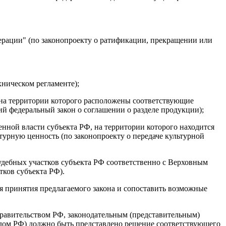
ерации" (по законопроекту о ратификации, прекращении или
хническом регламенте);
, на территории которого расположены соответствующие
ий федеральный закон о соглашении о разделе продукции);
нной власти субъекта РФ, на территории которого находится
урную ценность (по законопроекту о передаче культурной
удебных участков субъекта РФ соответственно с Верховным
тков субъекта РФ).
я принятия предлагаемого закона и сопоставить возможные
равительством РФ, законодательным (представительным)
ом РФ) должно быть представлено решение соответствующего